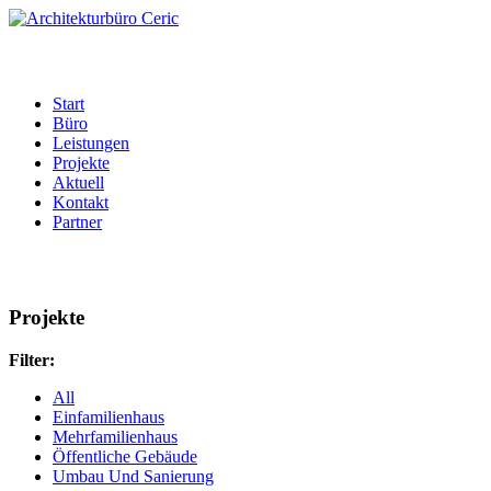
Start
Büro
Leistungen
Projekte
Aktuell
Kontakt
Partner
Projekte
Filter:
All
Einfamilienhaus
Mehrfamilienhaus
Öffentliche Gebäude
Umbau Und Sanierung